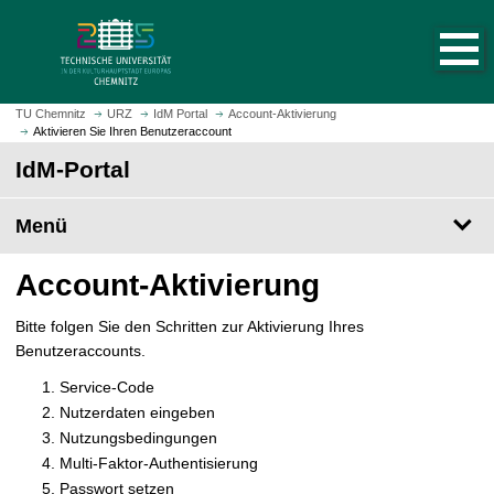
S
S
t
p
a
r
r
i
t
n
TU Chemnitz
URZ
IdM Portal
Account-Aktivierung
s
Aktivieren Sie Ihren Benutzeraccount
g
e
e
IdM-Portal
i
z
t
u
Menü
e
m
a
H
Account-Aktivierung
u
a
f
u
r
Bitte folgen Sie den Schritten zur Aktivierung Ihres
p
u
Benutzeraccounts.
t
f
i
Service-Code
e
n
Nutzerdaten eingeben
n
h
Nutzungsbedingungen
a
Multi-Faktor-Authentisierung
l
Passwort setzen